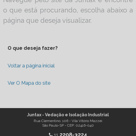
o que está procurando, escolha abaixo a
página que deseja visualizar.
O que deseja fazer?
Voltar a página inicial
Ver O Mapa do site
Juntax - Vedação e Isolação Industrial
Rua Clementino, 106 - Vila Vitório Mazzei
São Paulo-SP - CEP: 02416-040
2208-3224
11