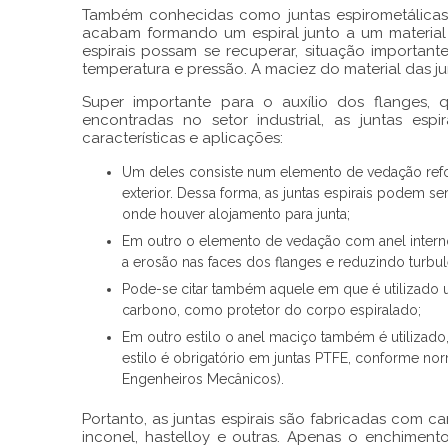
Também conhecidas como juntas espirometálicas
acabam formando um espiral junto a um material 
espirais
possam se recuperar, situação important
temperatura e pressão. A maciez do material das
j
Super importante para o auxílio dos flanges
encontradas no setor industrial, as
juntas espir
características e aplicações:
Um deles consiste num elemento de vedação refor
exterior. Dessa forma, as juntas espirais podem 
onde houver alojamento para junta;
Em outro o elemento de vedação com anel intern
a erosão nas faces dos flanges e reduzindo turbul
Pode-se citar também aquele em que é utilizado 
carbono, como protetor do corpo espiralado;
Em outro estilo o anel maciço também é utilizad
estilo é obrigatório em juntas PTFE, conforme no
Engenheiros Mecânicos).
Portanto, as
juntas espirais
são fabricadas com cam
inconel, hastelloy e outras. Apenas o enchiment