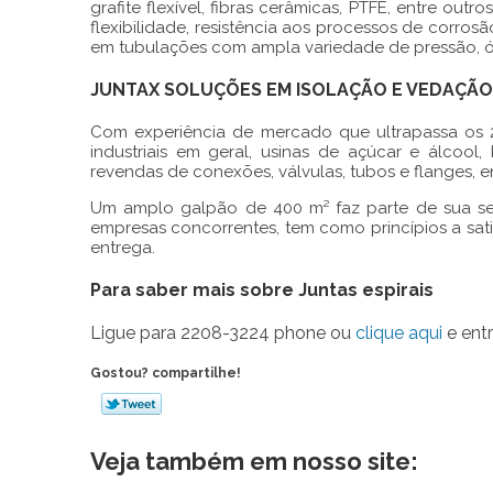
grafite flexível, fibras cerâmicas, PTFE, entre ou
flexibilidade, resistência aos processos de corro
em tubulações com ampla variedade de pressão, ót
JUNTAX SOLUÇÕES EM ISOLAÇÃO E VEDAÇÃO
Com experiência de mercado que ultrapassa os 20
industriais em geral, usinas de açúcar e álcool,
revendas de conexões, válvulas, tubos e flanges, en
Um amplo galpão de 400 m² faz parte de sua s
empresas concorrentes, tem como princípios a sat
entrega.
Para saber mais sobre Juntas espirais
Ligue para
2208-3224 phone
ou
clique aqui
e entr
Gostou? compartilhe!
Veja também em nosso site: