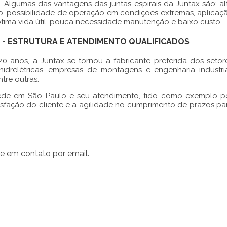
tros. Algumas das vantagens das
juntas espirais
da Juntax são: al
são, possibilidade de operação em condições extremas, aplicaç
ima vida útil, pouca necessidade manutenção e baixo custo.
 - ESTRUTURA E ATENDIMENTO QUALIFICADOS
 anos, a Juntax se tornou a fabricante preferida dos setor
 hidrelétricas, empresas de montagens e engenharia industria
tre outras.
ede em São Paulo e seu atendimento, tido como exemplo p
isfação do cliente e a agilidade no cumprimento de prazos pa
e em contato por email.