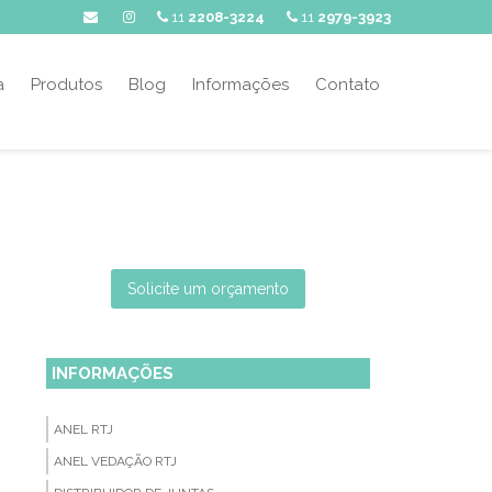
11
2208-3224
11
2979-3923
a
Produtos
Blog
Informações
Contato
Solicite um orçamento
INFORMAÇÕES
ANEL RTJ
ANEL VEDAÇÃO RTJ