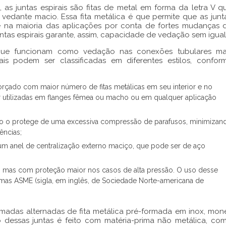
, as
juntas espirais
são fitas de metal em forma da letra V q
vedante macio. Essa fita metálica é que permite que as
junt
e na maioria das aplicações por conta de fortes mudanças 
untas espirais
garante, assim, capacidade de vedação sem igual
, que funcionam como vedação nas conexões tubulares ma
ais
podem ser classificadas em diferentes estilos, confor
çado com maior número de fitas metálicas em seu interior e no
ser utilizadas em flanges fêmea ou macho ou em qualquer aplicação
o o protege de uma excessiva compressão de parafusos, minimizan
ências;
um anel de centralização externo maciço, que pode ser de aço
o, mas com proteção maior nos casos de alta pressão. O uso desse
rmas ASME (sigla, em inglês, de Sociedade Norte-americana de
adas alternadas de fita metálica pré-formada em inox, mone
o dessas juntas é feito com matéria-prima não metálica, co