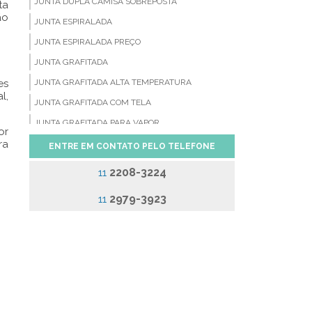
JUNTA DUPLA CAMISA SOBREPOSTA
ta
ão
JUNTA ESPIRALADA
JUNTA ESPIRALADA PREÇO
JUNTA GRAFITADA
es
JUNTA GRAFITADA ALTA TEMPERATURA
l,
JUNTA GRAFITADA COM TELA
JUNTA GRAFITADA PARA VAPOR
or
ra
JUNTA SERRILHADA
ENTRE EM CONTATO PELO TELEFONE
JUNTAS CAMPROFILE
2208-3224
11
JUNTAS DE BORRACHA
2979-3923
11
JUNTAS DE FIBRA CERÂMICA
JUNTAS DE FIBRA DE ARAMIDA
JUNTAS DE PAPELÃO GRAFITADO
JUNTAS DE PTFE
JUNTAS DE VEDAÇÃO BORRACHA
JUNTAS DE VEDAÇÃO EM COBRE