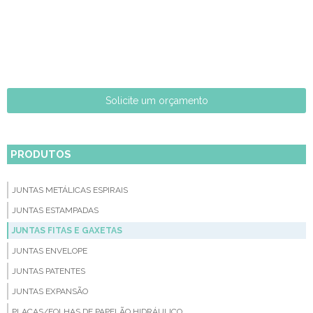
Solicite um orçamento
PRODUTOS
JUNTAS METÁLICAS ESPIRAIS
JUNTAS ESTAMPADAS
JUNTAS FITAS E GAXETAS
JUNTAS ENVELOPE
JUNTAS PATENTES
JUNTAS EXPANSÃO
PLACAS/FOLHAS DE PAPELÃO HIDRÁULICO