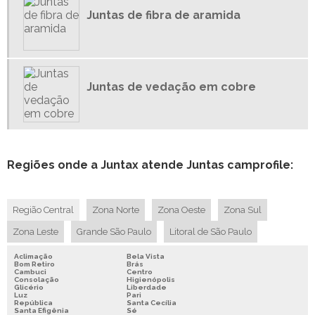
JUNTAS EM TEFLON
Juntas de fibra de aramida
JUNTAS ESPIRAIS
JUNTAS INDUSTRIAIS
JUNTAS PARA MÁQUINAS
Juntas de vedação em cobre
JUNTAS PARA TUBULAÇÃO DE VAPOR
Regiões onde a Juntax atende Juntas camprofile:
Região Central
Zona Norte
Zona Oeste
Zona Sul
Zona Leste
Grande São Paulo
Litoral de São Paulo
Aclimação
Bela Vista
Bom Retiro
Brás
Cambuci
Centro
Consolação
Higienópolis
Glicério
Liberdade
Luz
Pari
República
Santa Cecília
Santa Efigênia
Sé