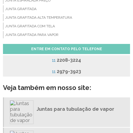
JUNTA ESPIRALADA PREÇO
JUNTA GRAFITADA
JUNTA GRAFITADA ALTA TEMPERATURA
JUNTA GRAFITADA COM TELA
JUNTA GRAFITADA PARA VAPOR
JUNTA SERRILHADA
ENTRE EM CONTATO PELO TELEFONE
JUNTAS CAMPROFILE
2208-3224
11
JUNTAS DE BORRACHA
JUNTAS DE FIBRA CERÂMICA
2979-3923
11
JUNTAS DE FIBRA DE ARAMIDA
Veja também em nosso site:
JUNTAS DE PAPELÃO GRAFITADO
JUNTAS DE PTFE
JUNTAS DE VEDAÇÃO BORRACHA
Juntas para tubulação de vapor
JUNTAS DE VEDAÇÃO EM COBRE
JUNTAS DE VEDAÇÃO PTFE
JUNTAS DE VITON