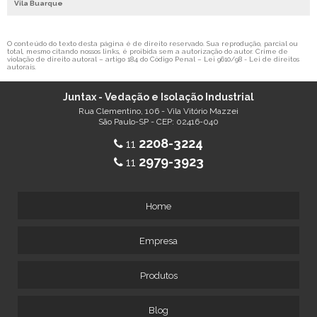
Vila Buarque
O conteúdo do texto desta página é de direito reservado. Sua reprodução, parcial ou
total, mesmo citando nossos links, é proibida sem a autorização do autor. Crime de
violação de direito autoral – artigo 184 do Código Penal –
Lei 9610/98 - Lei de direitos
autorais
.
Juntax - Vedação e Isolação Industrial
Rua Clementino, 106 - Vila Vitório Mazzei
São Paulo-SP - CEP: 02416-040
2208-3224
11
2979-3923
11
Home
Empresa
Produtos
Blog