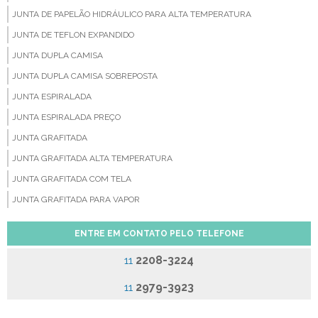
JUNTA DE PAPELÃO HIDRÁULICO PARA ALTA TEMPERATURA
JUNTA DE TEFLON EXPANDIDO
JUNTA DUPLA CAMISA
JUNTA DUPLA CAMISA SOBREPOSTA
JUNTA ESPIRALADA
JUNTA ESPIRALADA PREÇO
JUNTA GRAFITADA
JUNTA GRAFITADA ALTA TEMPERATURA
JUNTA GRAFITADA COM TELA
JUNTA GRAFITADA PARA VAPOR
JUNTA SERRILHADA
ENTRE EM CONTATO PELO TELEFONE
JUNTAS CAMPROFILE
2208-3224
11
JUNTAS DE BORRACHA
JUNTAS DE FIBRA CERÂMICA
2979-3923
11
JUNTAS DE FIBRA DE ARAMIDA