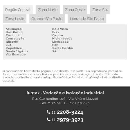
Região Central
Zona Norte
Zona Oeste
Zona Sul
Zona Leste
Grande São Paulo
Litoral de São Paulo
Aclimação
Bela Vista
Bom Retiro
Brás
Cambuci
Centro
Consolação
Higienópolis
Glicério
Liberdade
Luz
Pari
República
Santa Cecília
Santa Efigênia
Sé
Vila Buarque
O conteúdo do texto desta página é de direito reservado. Sua reprodução, parcial ou
total, mesmo citando nossos links, é proibida sem a autorização do autor. Crime de
violação de direito autoral – artigo 184 do Código Penal –
Lei 9610/98 - Lei de direitos
autorais
.
Juntax - Vedação e Isolação Industrial
Rua Clementino, 106 - Vila Vitório Mazzei
São Paulo-SP - CEP: 02416-040
2208-3224
11
2979-3923
11