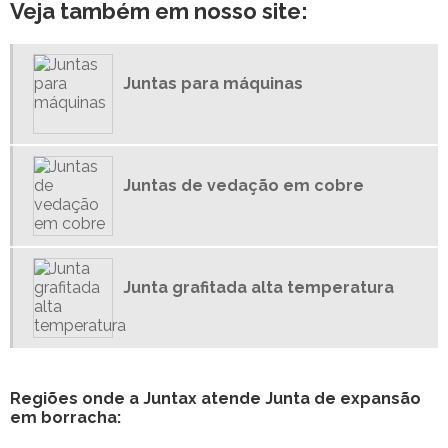
Veja também em nosso site:
JUNTAS DE PAPELÃO GRAFITADO
JUNTAS DE PTFE
JUNTAS DE VEDAÇÃO BORRACHA
Juntas para máquinas
JUNTAS DE VEDAÇÃO EM COBRE
JUNTAS DE VEDAÇÃO PTFE
JUNTAS DE VITON
JUNTAS EM TEFLON
Juntas de vedação em cobre
JUNTAS ESPIRAIS
JUNTAS INDUSTRIAIS
JUNTAS PARA MÁQUINAS
Junta grafitada alta temperatura
JUNTAS PARA TUBULAÇÃO DE VAPOR
Regiões onde a Juntax atende Junta de expansão
em borracha: