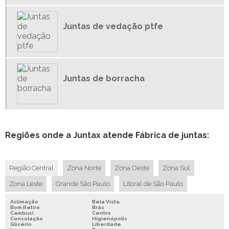
JUNTAS DE VITON
JUNTAS EM TEFLON
Juntas de vedação ptfe
JUNTAS ESPIRAIS
JUNTAS INDUSTRIAIS
JUNTAS PARA MÁQUINAS
Juntas de borracha
JUNTAS PARA TUBULAÇÃO DE VAPOR
Regiões onde a Juntax atende Fábrica de juntas:
Região Central
Zona Norte
Zona Oeste
Zona Sul
Zona Leste
Grande São Paulo
Litoral de São Paulo
Aclimação
Bela Vista
Bom Retiro
Brás
Cambuci
Centro
Consolação
Higienópolis
Glicério
Liberdade