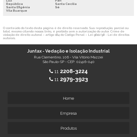
Luz
Pari
República
Santa Cecília
Santa Efigênia
Sé
Vila Buarque
O conteúdo do texto desta página é de direito reservado. Sua reprodução, parcial ou
total, mesmo citando nossos links, é proibida sem a autorização do autor. Crime de
violação de direito autoral – artigo 184 do Código Penal –
Lei 9610/98 - Lei de direitos
autorais
.
Juntax - Vedação e Isolação Industrial
Rua Clementino, 106 - Vila Vitório Mazzei
São Paulo-SP - CEP: 02416-040
2208-3224
11
2979-3923
11
Home
Empresa
Produtos