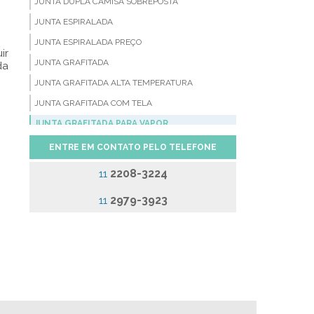
JUNTA DUPLA CAMISA SOBREPOSTA
JUNTA ESPIRALADA
JUNTA ESPIRALADA PREÇO
ir
JUNTA GRAFITADA
da
JUNTA GRAFITADA ALTA TEMPERATURA
JUNTA GRAFITADA COM TELA
JUNTA GRAFITADA PARA VAPOR
JUNTA SERRILHADA
ENTRE EM CONTATO PELO TELEFONE
JUNTAS CAMPROFILE
2208-3224
11
JUNTAS DE BORRACHA
2979-3923
11
JUNTAS DE FIBRA CERÂMICA
JUNTAS DE FIBRA DE ARAMIDA
JUNTAS DE PAPELÃO GRAFITADO
JUNTAS DE PTFE
JUNTAS DE VEDAÇÃO BORRACHA
JUNTAS DE VEDAÇÃO EM COBRE