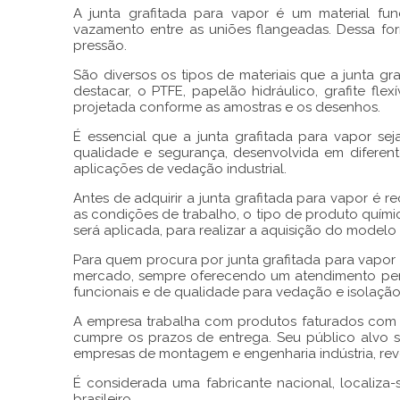
A
junta grafitada para vapor
é um material fun
vazamento entre as uniões flangeadas. Dessa f
pressão.
São diversos os tipos de materiais que a
junta gr
destacar, o PTFE, papelão hidráulico, grafite flexível
projetada conforme as amostras e os desenhos.
É essencial que a
junta grafitada para vapor
sej
qualidade e segurança, desenvolvida em diferen
aplicações de vedação industrial.
Antes de adquirir a
junta grafitada para vapor
é re
as condições de trabalho, o tipo de produto quí
será aplicada, para realizar a aquisição do model
Para quem procura por
junta grafitada para vapor
mercado, sempre oferecendo um atendimento pers
funcionais e de qualidade para vedação e isolação 
A empresa trabalha com produtos faturados com p
cumpre os prazos de entrega. Seu público alvo são
empresas de montagem e engenharia indústria, reve
É considerada uma fabricante nacional, localiza-
brasileiro.