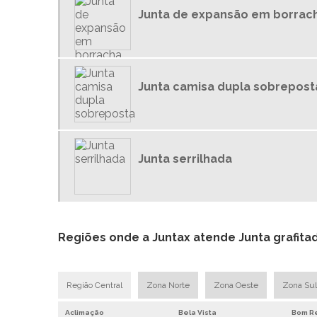
Junta de expansão em borrac
Junta camisa dupla sobrepost
Junta serrilhada
Regiões onde a Juntax atende Junta grafita
Região Central
Zona Norte
Zona Oeste
Zona Sul
Aclimação
Bela Vista
Bom Re