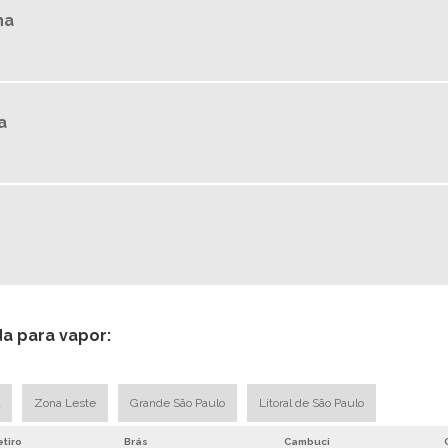
ha
a
da para vapor:
Zona Leste
Grande São Paulo
Litoral de São Paulo
tiro
Brás
Cambuci