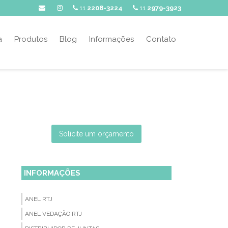
11
2208-3224
11
2979-3923
a
Produtos
Blog
Informações
Contato
Solicite um orçamento
INFORMAÇÕES
ANEL RTJ
ANEL VEDAÇÃO RTJ