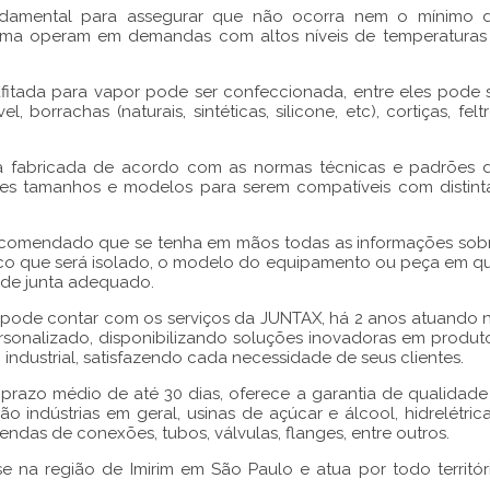
damental para assegurar que não ocorra nem o mínimo 
orma operam em demandas com altos níveis de temperaturas
afitada para vapor
pode ser confeccionada, entre eles pode 
, borrachas (naturais, sintéticas, silicone, etc), cortiças, feltr
a fabricada de acordo com as normas técnicas e padrões 
tes tamanhos e modelos para serem compatíveis com distint
comendado que se tenha em mãos todas as informações sob
mico que será isolado, o modelo do equipamento ou peça em q
o de junta adequado.
pode contar com os serviços da JUNTAX, há 2 anos atuando 
onalizado, disponibilizando soluções inovadoras em produt
industrial, satisfazendo cada necessidade de seus clientes.
razo médio de até 30 dias, oferece a garantia de qualidade
 indústrias em geral, usinas de açúcar e álcool, hidrelétrica
ndas de conexões, tubos, válvulas, flanges, entre outros.
se na região de Imirim em São Paulo e atua por todo territór