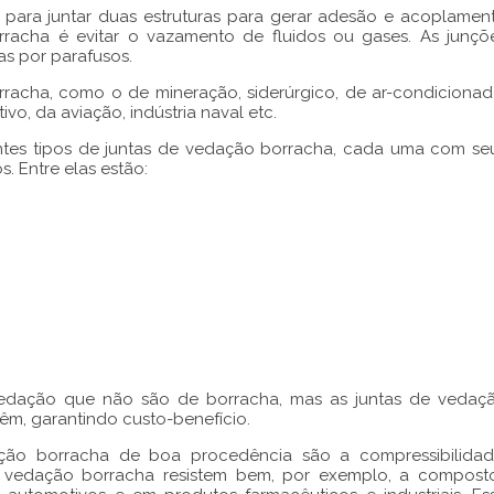
para juntar duas estruturas para gerar adesão e acoplamen
rracha
é evitar o vazamento de fluidos ou gases. As junçõ
das por parafusos.
rracha
, como o de mineração, siderúrgico, de ar-condicionad
ivo, da aviação, indústria naval etc.
ntes tipos de
juntas de vedação borracha
, cada uma com se
. Entre elas estão:
 vedação que não são de borracha, mas as
juntas de vedaç
êm, garantindo custo-benefício.
ção borracha
de boa procedência são a compressibilidad
e vedação borracha
resistem bem, por exemplo, a compost