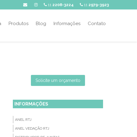
11
2208-3224
11
2979-3923
a
Produtos
Blog
Informações
Contato
Solicite um orçamento
INFORMAÇÕES
ANEL RTJ
ANEL VEDAÇÃO RTJ