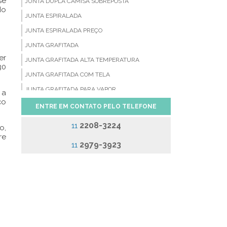
se
JUNTA DUPLA CAMISA SOBREPOSTA
do
JUNTA ESPIRALADA
JUNTA ESPIRALADA PREÇO
JUNTA GRAFITADA
er
JUNTA GRAFITADA ALTA TEMPERATURA
30
JUNTA GRAFITADA COM TELA
JUNTA GRAFITADA PARA VAPOR
 a
ço
JUNTA SERRILHADA
ENTRE EM CONTATO PELO TELEFONE
JUNTAS CAMPROFILE
2208-3224
11
o,
JUNTAS DE BORRACHA
re
2979-3923
11
JUNTAS DE FIBRA CERÂMICA
JUNTAS DE FIBRA DE ARAMIDA
JUNTAS DE PAPELÃO GRAFITADO
JUNTAS DE PTFE
JUNTAS DE VEDAÇÃO BORRACHA
JUNTAS DE VEDAÇÃO EM COBRE