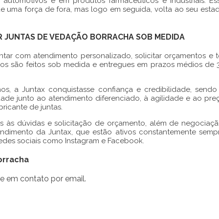
 automotivos e em produtos farmacêuticos e industriais. Es
 uma força de fora, mas logo em seguida, volta ao seu esta
AR JUNTAS DE VEDAÇÃO BORRACHA SOB MEDIDA
tar com atendimento personalizado, solicitar orçamentos e t
dos são feitos sob medida e entregues em prazos médios de 
os, a Juntax conquistasse confiança e credibilidade, sendo
dade junto ao atendimento diferenciado, à agilidade e ao pre
bricante de juntas.
s às dúvidas e solicitação de orçamento, além de negociaçã
tendimento da Juntax, que estão ativos constantemente semp
e redes sociais como Instagram e Facebook.
orracha
e em contato por email.