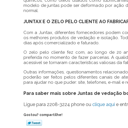
químicos, como óleos usados como lubrificantes
modelo de juntas pode ser deformado por ação de
normal.
JUNTAX E O ZELO PELO CLIENTE AO FABRIC
Com a Juntax, diferentes fornecedores podem con
os melhores produtos de vedação e isolação. To
dias após comercializado e faturado.
O zelo pelo cliente fez com, ao longo de 20 an
preferida no momento de fazer parcerias. A quali
acessível se tornaram características valiosas da fa
Outras informações, questionamentos relacionado
poderão ser feitos pelos diferentes canais de a
para ajudar no que puder: site, telefones, e-mail 
Para saber mais sobre Juntas de vedação b
Ligue para
2208-3224 phone
ou
clique aqui
e entr
Gostou? compartilhe!