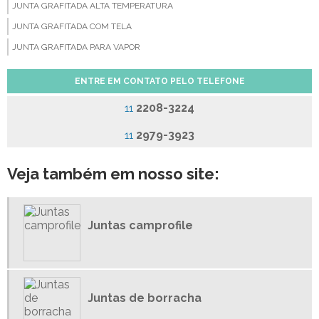
JUNTA GRAFITADA ALTA TEMPERATURA
JUNTA GRAFITADA COM TELA
JUNTA GRAFITADA PARA VAPOR
JUNTA SERRILHADA
ENTRE EM CONTATO PELO TELEFONE
JUNTAS CAMPROFILE
2208-3224
11
JUNTAS DE BORRACHA
JUNTAS DE FIBRA CERÂMICA
2979-3923
11
JUNTAS DE FIBRA DE ARAMIDA
Veja também em nosso site:
JUNTAS DE PAPELÃO GRAFITADO
JUNTAS DE PTFE
JUNTAS DE VEDAÇÃO BORRACHA
Juntas camprofile
JUNTAS DE VEDAÇÃO EM COBRE
JUNTAS DE VEDAÇÃO PTFE
JUNTAS DE VITON
JUNTAS EM TEFLON
Juntas de borracha
JUNTAS ESPIRAIS