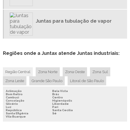
JUNTAS INDUSTRIAIS
JUNTAS PARA MÁQUINAS
Juntas para tubulação de vapor
JUNTAS PARA TUBULAÇÃO DE VAPOR
Regiões onde a Juntax atende Juntas industriais:
Região Central
Zona Norte
Zona Oeste
Zona Sul
Zona Leste
Grande São Paulo
Litoral de São Paulo
Aclimação
Bela Vista
Bom Retiro
Brás
Cambuci
Centro
Consolação
Higienópolis
Glicério
Liberdade
Luz
Pari
República
Santa Cecília
Santa Efigênia
Sé
Vila Buarque