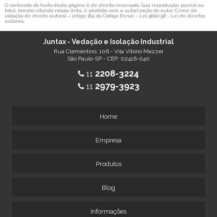
O conteúdo do texto desta página é de direito reservado. Sua reprodução, parcial ou
total, mesmo citando nossos links, é proibida sem a autorização do autor. Crime de
violação de direito autoral – artigo 184 do Código Penal –
Lei 9610/98 - Lei de direitos
autorais
.
Juntax - Vedação e Isolação Industrial
Rua Clementino, 106 - Vila Vitório Mazzei
São Paulo-SP - CEP: 02416-040
2208-3224
11
2979-3923
11
Home
Empresa
Produtos
Blog
Informações