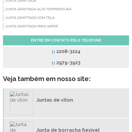
JUNTA GRAFITADA
JUNTA GRAFITADA ALTA TEMPERATURA
JUNTA GRAFITADA COM TELA
JUNTA GRAFITADA PARA VAPOR
JUNTA SERRILHADA
ENTRE EM CONTATO PELO TELEFONE
JUNTAS CAMPROFILE
2208-3224
11
JUNTAS DE BORRACHA
JUNTAS DE FIBRA CERÂMICA
2979-3923
11
JUNTAS DE FIBRA DE ARAMIDA
Veja também em nosso site:
JUNTAS DE PAPELÃO GRAFITADO
JUNTAS DE PTFE
JUNTAS DE VEDAÇÃO BORRACHA
Juntas de viton
JUNTAS DE VEDAÇÃO EM COBRE
JUNTAS DE VEDAÇÃO PTFE
JUNTAS DE VITON
JUNTAS EM TEFLON
Junta de borracha flexível