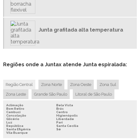
JUNTAS ESPIRAIS
JUNTAS INDUSTRIAIS
JUNTAS PARA MÁQUINAS
Junta grafitada alta temperatura
JUNTAS PARA TUBULAÇÃO DE VAPOR
Regiões onde a Juntax atende Junta espiralada:
Região Central
Zona Norte
Zona Oeste
Zona Sul
Zona Leste
Grande São Paulo
Litoral de São Paulo
Aclimação
Bela Vista
Bom Retiro
Brás
Cambuci
Centro
Consolação
Higienópolis
Glicério
Liberdade
Luz
Pari
República
Santa Cecília
Santa Efigênia
Sé
Vila Buarque