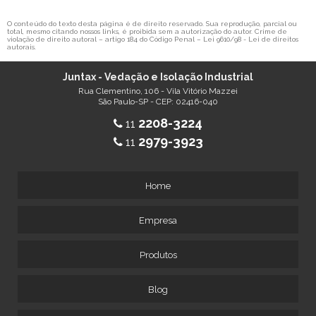
O conteúdo do texto desta página é de direito reservado. Sua reprodução, parcial ou
total, mesmo citando nossos links, é proibida sem a autorização do autor. Crime de
violação de direito autoral – artigo 184 do Código Penal –
Lei 9610/98 - Lei de direitos
autorais
.
Juntax - Vedação e Isolação Industrial
Rua Clementino, 106 - Vila Vitório Mazzei
São Paulo-SP - CEP: 02416-040
2208-3224
11
2979-3923
11
Home
Empresa
Produtos
Blog