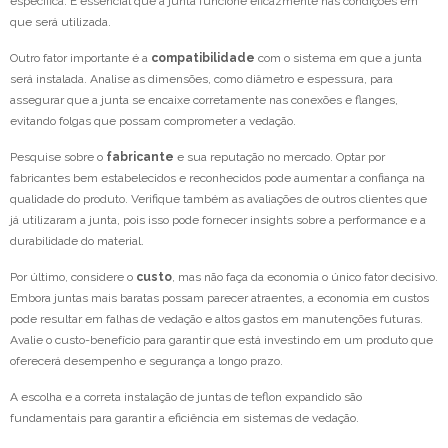
específica. É essencial que a junta funcione eficazmente nas condições em
que será utilizada.
Outro fator importante é a
compatibilidade
com o sistema em que a junta
será instalada. Analise as dimensões, como diâmetro e espessura, para
assegurar que a junta se encaixe corretamente nas conexões e flanges,
evitando folgas que possam comprometer a vedação.
Pesquise sobre o
fabricante
e sua reputação no mercado. Optar por
fabricantes bem estabelecidos e reconhecidos pode aumentar a confiança na
qualidade do produto. Verifique também as avaliações de outros clientes que
já utilizaram a junta, pois isso pode fornecer insights sobre a performance e a
durabilidade do material.
Por último, considere o
custo
, mas não faça da economia o único fator decisivo.
Embora juntas mais baratas possam parecer atraentes, a economia em custos
pode resultar em falhas de vedação e altos gastos em manutenções futuras.
Avalie o custo-benefício para garantir que está investindo em um produto que
oferecerá desempenho e segurança a longo prazo.
A escolha e a correta instalação de juntas de teflon expandido são
fundamentais para garantir a eficiência em sistemas de vedação.