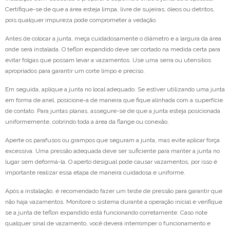
Certifique-se de que a área esteja limpa, livre de sujeiras, óleos ou detritos,
pois qualquer impureza pode comprometer a vedação.
Antes de colocar a junta, meça cuidadosamente o diâmetro e a largura da área
onde será instalada. O teflon expandido deve ser cortado na medida certa para
evitar folgas que possam levar a vazamentos. Use uma serra ou utensílios
apropriados para garantir um corte limpo e preciso.
Em seguida, aplique a junta no local adequado. Se estiver utilizando uma junta
em forma de anel, posicione-a de maneira que fique alinhada com a superfície
de contato. Para juntas planas, assegure-se de que a junta esteja posicionada
uniformemente, cobrindo toda a área da flange ou conexão.
Aperte os parafusos ou grampos que seguram a junta, mas evite aplicar força
excessiva. Uma pressão adequada deve ser suficiente para manter a junta no
lugar sem deformá-la. O aperto desigual pode causar vazamentos, por isso é
importante realizar essa etapa de maneira cuidadosa e uniforme.
Após a instalação, é recomendado fazer um teste de pressão para garantir que
não haja vazamentos. Monitore o sistema durante a operação inicial e verifique
se a junta de teflon expandido está funcionando corretamente. Caso note
qualquer sinal de vazamento, você deverá interromper o funcionamento e