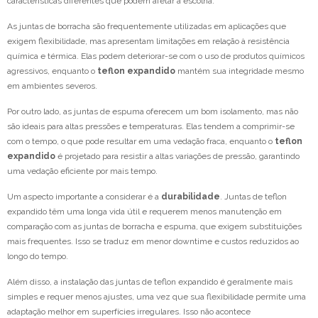
características diferentes que podem afetar a escolha.
As juntas de borracha são frequentemente utilizadas em aplicações que
exigem flexibilidade, mas apresentam limitações em relação à resistência
química e térmica. Elas podem deteriorar-se com o uso de produtos químicos
agressivos, enquanto o
teflon expandido
mantém sua integridade mesmo
em ambientes severos.
Por outro lado, as juntas de espuma oferecem um bom isolamento, mas não
são ideais para altas pressões e temperaturas. Elas tendem a comprimir-se
com o tempo, o que pode resultar em uma vedação fraca, enquanto o
teflon
expandido
é projetado para resistir a altas variações de pressão, garantindo
uma vedação eficiente por mais tempo.
Um aspecto importante a considerar é a
durabilidade
. Juntas de teflon
expandido têm uma longa vida útil e requerem menos manutenção em
comparação com as juntas de borracha e espuma, que exigem substituições
mais frequentes. Isso se traduz em menor downtime e custos reduzidos ao
longo do tempo.
Além disso, a instalação das juntas de teflon expandido é geralmente mais
simples e requer menos ajustes, uma vez que sua flexibilidade permite uma
adaptação melhor em superfícies irregulares. Isso não acontece