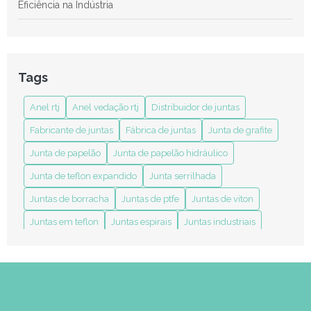
Eficiência na Indústria
Anel RTJ: Revolucione Seus Projetos de Soldagem e
Conexões Industriais com Eficiência
Anel RTJ: Tudo o Que Você Precisa Saber Sobre Esse Ícone
Tags
de Estilo e Funcionalidade
Anel rtj
Anel vedação rtj
Distribuidor de juntas
Anel Vedação RTJ: Entenda sua Importância e Aplicações no
Mercado
Fabricante de juntas
Fábrica de juntas
Junta de grafite
Benefícios das Juntas em Teflon Expandido para Melhorar
Junta de papelão
Junta de papelão hidráulico
Durabilidade e Eficiência nas Aplicações
Junta de teflon expandido
Junta serrilhada
Como a Indústria de Juntas Transforma Processos Industriais
Juntas de borracha
Juntas de ptfe
Juntas de viton
Como a Junta Grafitada para Processos Térmicos Melhora a
Juntas em teflon
Juntas espirais
Juntas industriais
Eficiência Industrial
anel rtj
anel vedação rtj
distribuidor de juntas
Como Comprar Junta Espiralada de Forma Segura e
fabricante de juntas em diversos materiais
Eficiente
indústria de juntas
junta camisa dupla sobreposta
Como e Onde Comprar Junta Espiralada com Segurança e
Confiabilidade