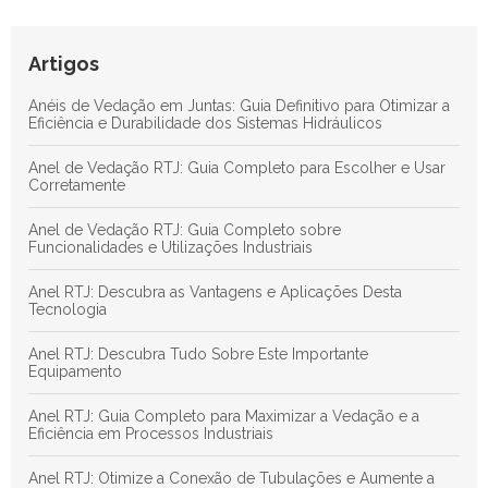
Eficiência e Durabilidade dos Sistemas Hidráulicos
Anel RTJ: Guia Completo para Maximizar a Vedação e a
Artigos
Eficiência em Processos Industriais
Anéis de Vedação em Juntas: Guia Definitivo para Otimizar a
Descubra as Principais Vantagens das Juntas de Teflon para
Eficiência e Durabilidade dos Sistemas Hidráulicos
Aplicações Industriais Eficientes
Anel de Vedação RTJ: Guia Completo para Escolher e Usar
Corretamente
Anel de Vedação RTJ: Guia Completo sobre
Funcionalidades e Utilizações Industriais
Anel RTJ: Descubra as Vantagens e Aplicações Desta
Tecnologia
Anel RTJ: Descubra Tudo Sobre Este Importante
Equipamento
Anel RTJ: Guia Completo para Maximizar a Vedação e a
Eficiência em Processos Industriais
Anel RTJ: Otimize a Conexão de Tubulações e Aumente a