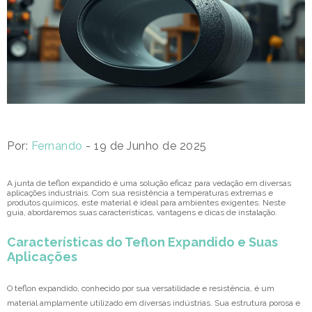
Por:
Fernando
- 19 de Junho de 2025
A junta de teflon expandido é uma solução eficaz para vedação em diversas
aplicações industriais. Com sua resistência a temperaturas extremas e
produtos químicos, este material é ideal para ambientes exigentes. Neste
guia, abordaremos suas características, vantagens e dicas de instalação.
Características do Teflon Expandido e Suas
Aplicações
O teflon expandido, conhecido por sua versatilidade e resistência, é um
material amplamente utilizado em diversas indústrias. Sua estrutura porosa e