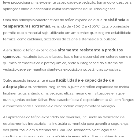
leve proporciona uma excelente capacidade de vedação, tornando-o ideal para
aplicações onde é necessário evitar vazamentos de líquidos e gases.
Uma das principais características do teflon expandido é sua
resistência a
temperaturas extremas
, variando de -200°C a +260°C. Esta propriedade
permite que o material seja utilizado em ambientes que exigem estabilidade
térmica, como caldeiras, trocadores de calor e sistemas de tubulação.
Além disso, o teflon expandido é
altamente resistente a produtos
químicos
, incluindo ácidos e bases. Isso o torna essencial em setores como o
químico, farmacêutico e petroquímico, onde a integridade do sistema de
vedação deve ser mantida diante da exposição a substâncias corrosivas.
Outro aspecto importante é sua
flexibilidade e capacidade de
adaptação
a superfícies irregulares. A junta de teflon expandido se molda
facilmente, garantindo uma vedação eficaz mesmo em situações em que
outras juntas podem falhar. Essa característica é especialmente útil em flanges
e conexões onde a pressão e o calor podem comprometer a vedação.
As aplicações do teflon expandido são diversas, incluindo na fabricação de
equipamentos industriais, na indústria alimentícia para garantir a segurança
dos produtos, e em sistemas de HVAC (aquecimento, ventilação e ar
condicionado) para maximizar a eficiência energética. Sua combinação de