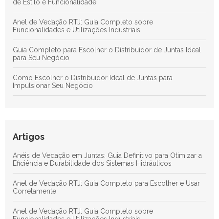
de Estilo e Funcionalidade
Anel de Vedação RTJ: Guia Completo sobre
Funcionalidades e Utilizações Industriais
Guia Completo para Escolher o Distribuidor de Juntas Ideal
para Seu Negócio
Como Escolher o Distribuidor Ideal de Juntas para
Impulsionar Seu Negócio
Anéis de Vedação em Juntas: Guia Definitivo para Otimizar a
Eficiência e Durabilidade dos Sistemas Hidráulicos
Anel RTJ: Guia Completo para Maximizar a Vedação e a
Artigos
Eficiência em Processos Industriais
Anéis de Vedação em Juntas: Guia Definitivo para Otimizar a
Descubra as Principais Vantagens das Juntas de Teflon para
Eficiência e Durabilidade dos Sistemas Hidráulicos
Aplicações Industriais Eficientes
Anel de Vedação RTJ: Guia Completo para Escolher e Usar
Corretamente
Anel de Vedação RTJ: Guia Completo sobre