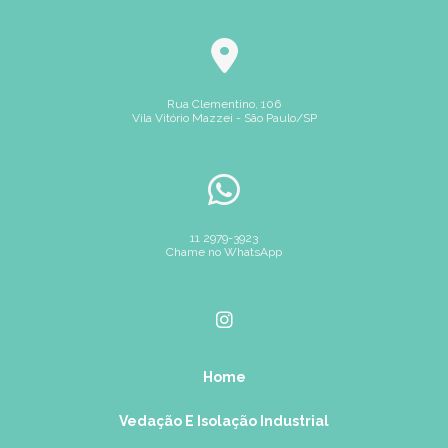
junta espiralada comprar
junta espiralada preço
Como Escolher a Junta Espiralada Ideal para Durabilidade e
Eficiência
junta grafitada
junta grafitada alta resistência
junta grafitada alta temperatura
junta grafitada com tela
Como Escolher a Junta Grafitada com Tela Ideal para Seu
Projeto
Rua Clementino, 106
junta grafitada para processos térmicos
Vila Vitório Mazzei - São Paulo/SP
Como Escolher a Junta Grafitada Ideal para Sistemas
junta grafitada para sistemas industriais
Industriais
junta grafitada para vapor
junta serrilhada
Como Escolher a Melhor Fábrica de Juntas para Sua Indústria
juntas camprofile
juntas de PTFE para vedações
Como Escolher as Melhores Juntas para Máquinas para Seu
juntas de borracha preço
11 2979-3923
juntas de fibra cerâmica
Negócio
Chame no WhatsApp
juntas de fibra de aramida
juntas de papelão grafitado
Como Escolher e Usar a Junta de Papelão Hidráulico
juntas de ptfe
juntas de vedação borracha
Resistente
juntas de vedação em cobre
juntas de vedação ptfe
Como Escolher Juntas Camprofile para Máxima Performance
juntas em teflon
juntas para máquinas
Home
Como Escolher Juntas de Borracha para Durabilidade e
juntas para tubulação de vapor
Eficiência
Vedação E Isolação Industrial