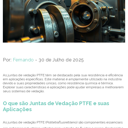
Por:
Fernando
- 30 de Julho de 2025
As juntas de vedação PTFE têm se destacado pela sua resistência e eficiência
em aplicações específicas. Este material é amplamente utilizado na indústria
devido a suas propriedades únicas, como resistência química e térmica.
Explorar suas características e aplicações pode ajudar empresas a melhorarem
seus sistemas de vedação.
O que são Juntas de Vedação PTFE e suas
Aplicações
As juntas de vedação PTFE (Politetrafluoretileno) são componentes essenciais