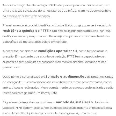
A escolha das juntas de vedação PTFE adequadas para sua indústria requer
uma avaliação cuidadosa de vários fatores que influenciam no desempenho e
na eficácia do sistema de vedação.
Primeiramente, é crucial identificar o tipo de fluido ou gás que será vedado. A
resistência química do PTFE
é um dos seus principais atributos, por isso,
certifique-se de que a junta escolhida seja compatível com as características
específicas do material que estará em contato.
Além disso, considere as
condições operacionais
, como temperatura e
pressão. É importante que a junta de vedação PTFE tenha capacidade de
suportar as temperaturas e pressões máximas do sistema, evitando falhas
prematuras.
Outro ponto a ser analisado é o
formato e as dimensões
da junta. As juntas
de vedação PTFE estão disponíveis em diferentes tamanhos e formatos, como
anéis, discos e retângulos. Meça corretamente os espaços onde as juntas serão
instaladas para garantir um bom ajuste.
É igualmente importante considerar o
método de instalação
. Juntas de
vedação PTFE podem precisar de cuidados especiais durante a instalação para
evitar danos. Verifique se o processo de montagem da junta requer