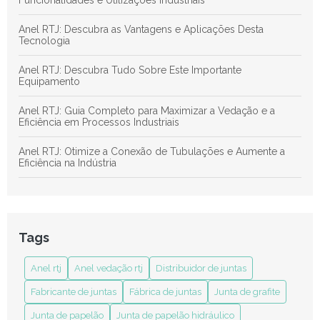
Funcionalidades e Utilizações Industriais
Anel RTJ: Descubra as Vantagens e Aplicações Desta
Tecnologia
Anel RTJ: Descubra Tudo Sobre Este Importante
Equipamento
Anel RTJ: Guia Completo para Maximizar a Vedação e a
Eficiência em Processos Industriais
Anel RTJ: Otimize a Conexão de Tubulações e Aumente a
Eficiência na Indústria
Anel RTJ: Revolucione Seus Projetos de Soldagem e
Conexões Industriais com Eficiência
Anel RTJ: Tudo o Que Você Precisa Saber Sobre Esse Ícone
Tags
de Estilo e Funcionalidade
Anel rtj
Anel vedação rtj
Distribuidor de juntas
Anel Vedação RTJ: Entenda sua Importância e Aplicações no
Mercado
Fabricante de juntas
Fábrica de juntas
Junta de grafite
Benefícios das Juntas em Teflon Expandido para Melhorar
Junta de papelão
Junta de papelão hidráulico