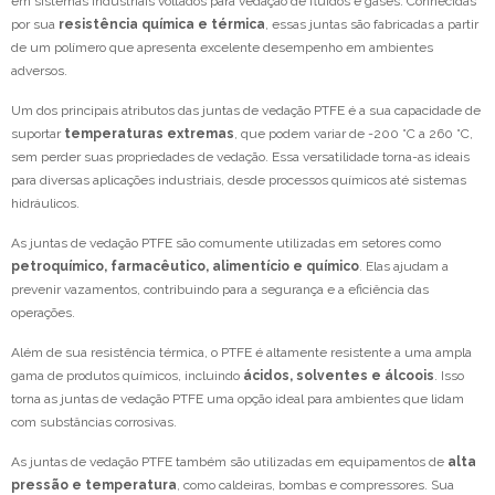
em sistemas industriais voltados para vedação de fluidos e gases. Conhecidas
por sua
resistência química e térmica
, essas juntas são fabricadas a partir
de um polímero que apresenta excelente desempenho em ambientes
adversos.
Um dos principais atributos das juntas de vedação PTFE é a sua capacidade de
suportar
temperaturas extremas
, que podem variar de -200 °C a 260 °C,
sem perder suas propriedades de vedação. Essa versatilidade torna-as ideais
para diversas aplicações industriais, desde processos químicos até sistemas
hidráulicos.
As juntas de vedação PTFE são comumente utilizadas em setores como
petroquímico, farmacêutico, alimentício e químico
. Elas ajudam a
prevenir vazamentos, contribuindo para a segurança e a eficiência das
operações.
Além de sua resistência térmica, o PTFE é altamente resistente a uma ampla
gama de produtos químicos, incluindo
ácidos, solventes e álcoois
. Isso
torna as juntas de vedação PTFE uma opção ideal para ambientes que lidam
com substâncias corrosivas.
As juntas de vedação PTFE também são utilizadas em equipamentos de
alta
pressão e temperatura
, como caldeiras, bombas e compressores. Sua