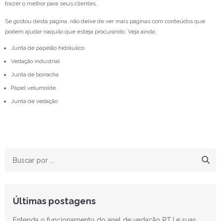
trazer o melhor para seus clientes.
Se gostou desta página, não deixe de ver mais páginas com conteúdos que
podem ajudar naquilo que esteja procurando. Veja ainda:
Junta de papelão hidráulico
Vedação industrial
Junta de borracha
Papel velumoide
Junta de vedação
Últimas postagens
Entenda o funcionamento do anel de vedação RTJ e suas