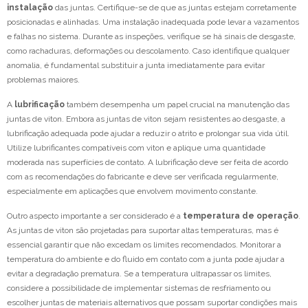
instalação
das juntas. Certifique-se de que as juntas estejam corretamente
posicionadas e alinhadas. Uma instalação inadequada pode levar a vazamentos
e falhas no sistema. Durante as inspeções, verifique se há sinais de desgaste,
como rachaduras, deformações ou descolamento. Caso identifique qualquer
anomalia, é fundamental substituir a junta imediatamente para evitar
problemas maiores.
A
lubrificação
também desempenha um papel crucial na manutenção das
juntas de viton. Embora as juntas de viton sejam resistentes ao desgaste, a
lubrificação adequada pode ajudar a reduzir o atrito e prolongar sua vida útil.
Utilize lubrificantes compatíveis com viton e aplique uma quantidade
moderada nas superfícies de contato. A lubrificação deve ser feita de acordo
com as recomendações do fabricante e deve ser verificada regularmente,
especialmente em aplicações que envolvem movimento constante.
Outro aspecto importante a ser considerado é a
temperatura de operação
.
As juntas de viton são projetadas para suportar altas temperaturas, mas é
essencial garantir que não excedam os limites recomendados. Monitorar a
temperatura do ambiente e do fluido em contato com a junta pode ajudar a
evitar a degradação prematura. Se a temperatura ultrapassar os limites,
considere a possibilidade de implementar sistemas de resfriamento ou
escolher juntas de materiais alternativos que possam suportar condições mais