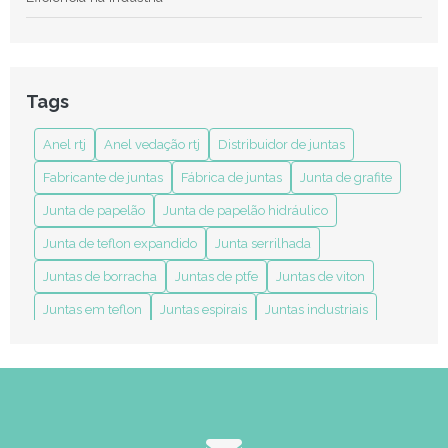
Anel RTJ: Revolucione Seus Projetos de Soldagem e
Conexões Industriais com Eficiência
Anel RTJ: Tudo o Que Você Precisa Saber Sobre Esse Ícone
Tags
de Estilo e Funcionalidade
Anel rtj
Anel vedação rtj
Distribuidor de juntas
Anel Vedação RTJ: Entenda sua Importância e Aplicações no
Mercado
Fabricante de juntas
Fábrica de juntas
Junta de grafite
Benefícios das Juntas em Teflon Expandido para Melhorar
Junta de papelão
Junta de papelão hidráulico
Durabilidade e Eficiência nas Aplicações
Junta de teflon expandido
Junta serrilhada
Como a Indústria de Juntas Transforma Processos Industriais
Juntas de borracha
Juntas de ptfe
Juntas de viton
Como a Junta Grafitada para Processos Térmicos Melhora a
Juntas em teflon
Juntas espirais
Juntas industriais
Eficiência Industrial
anel rtj
anel vedação rtj
distribuidor de juntas
Como Comprar Junta Espiralada de Forma Segura e
fabricante de juntas em diversos materiais
Eficiente
indústria de juntas
junta camisa dupla sobreposta
Como e Onde Comprar Junta Espiralada com Segurança e
Confiabilidade
junta de borracha flexível
junta de borracha neoprene