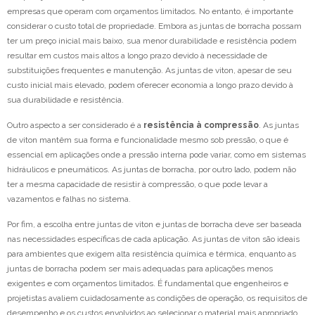
empresas que operam com orçamentos limitados. No entanto, é importante
considerar o custo total de propriedade. Embora as juntas de borracha possam
ter um preço inicial mais baixo, sua menor durabilidade e resistência podem
resultar em custos mais altos a longo prazo devido à necessidade de
substituições frequentes e manutenção. As juntas de viton, apesar de seu
custo inicial mais elevado, podem oferecer economia a longo prazo devido à
sua durabilidade e resistência.
Outro aspecto a ser considerado é a
resistência à compressão
. As juntas
de viton mantêm sua forma e funcionalidade mesmo sob pressão, o que é
essencial em aplicações onde a pressão interna pode variar, como em sistemas
hidráulicos e pneumáticos. As juntas de borracha, por outro lado, podem não
ter a mesma capacidade de resistir à compressão, o que pode levar a
vazamentos e falhas no sistema.
Por fim, a escolha entre juntas de viton e juntas de borracha deve ser baseada
nas necessidades específicas de cada aplicação. As juntas de viton são ideais
para ambientes que exigem alta resistência química e térmica, enquanto as
juntas de borracha podem ser mais adequadas para aplicações menos
exigentes e com orçamentos limitados. É fundamental que engenheiros e
projetistas avaliem cuidadosamente as condições de operação, os requisitos de
desempenho e os custos envolvidos ao selecionar o material mais apropriado