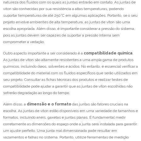
natureza dos fluidos com os quais as juntas entrarão em contato. As juntas de
viton são conhecidas por sua resistência a altas temperaturas, podendo
suportar temperaturas de até 250°C em algumas aplicações. Portanto, se o seu
projeto envolve ambientes de alta temperatura, as juntas de viton são uma
escolha apropriada. Além disso, é importante considerar a pressão do sistema,
pois as juntas devem ser capazes de suportar a pressão interna sem
comprometer a vedação.
Outro aspecto importante a ser considerado é a
compatibilidade química
.
As juntas de viton são altamente resistentes a uma ampla gama de produtos
químicos, incluindo óleos, solventes e ácidos. No entanto, é essencial verificar a
compatibilidade do material com os fluidos específicos que serão utilizados em
seu projeto. Consultar as fichas técnicas dos produtos e realizar testes de
compatibilidade pode ajudar a garantir que as juntas de viton escolhidas não
sofrerão degradação ao longo do tempo.
Além disso, a
dimensão e o formato
das juntas são fatores cruciais na
escolha. As juntas de viton estão disponíveis em uma variedade de tamanhos e
formatos, incluindo anéis, gaxetas e juntas planas. É fundamental medir
corretamente as dimensões do espaço onde a junta será instalada para garantir
um ajuste perfeito. Uma junta mal dimensionada pode resultar em
vazamentos e falhas no sistema. Portanto, utilize ferramentas de medição