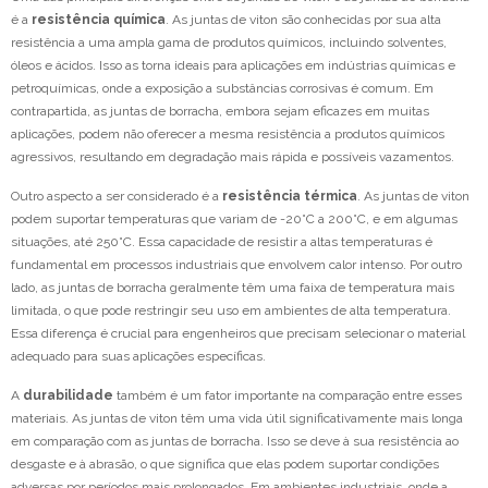
é a
resistência química
. As juntas de viton são conhecidas por sua alta
resistência a uma ampla gama de produtos químicos, incluindo solventes,
óleos e ácidos. Isso as torna ideais para aplicações em indústrias químicas e
petroquímicas, onde a exposição a substâncias corrosivas é comum. Em
contrapartida, as juntas de borracha, embora sejam eficazes em muitas
aplicações, podem não oferecer a mesma resistência a produtos químicos
agressivos, resultando em degradação mais rápida e possíveis vazamentos.
Outro aspecto a ser considerado é a
resistência térmica
. As juntas de viton
podem suportar temperaturas que variam de -20°C a 200°C, e em algumas
situações, até 250°C. Essa capacidade de resistir a altas temperaturas é
fundamental em processos industriais que envolvem calor intenso. Por outro
lado, as juntas de borracha geralmente têm uma faixa de temperatura mais
limitada, o que pode restringir seu uso em ambientes de alta temperatura.
Essa diferença é crucial para engenheiros que precisam selecionar o material
adequado para suas aplicações específicas.
A
durabilidade
também é um fator importante na comparação entre esses
materiais. As juntas de viton têm uma vida útil significativamente mais longa
em comparação com as juntas de borracha. Isso se deve à sua resistência ao
desgaste e à abrasão, o que significa que elas podem suportar condições
adversas por períodos mais prolongados. Em ambientes industriais, onde a