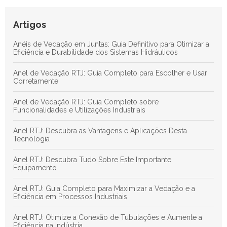
Eficiência e Durabilidade dos Sistemas Hidráulicos
Anel RTJ: Guia Completo para Maximizar a Vedação e a
Artigos
Eficiência em Processos Industriais
Anéis de Vedação em Juntas: Guia Definitivo para Otimizar a
Descubra as Principais Vantagens das Juntas de Teflon para
Eficiência e Durabilidade dos Sistemas Hidráulicos
Aplicações Industriais Eficientes
Anel de Vedação RTJ: Guia Completo para Escolher e Usar
Corretamente
Anel de Vedação RTJ: Guia Completo sobre
Funcionalidades e Utilizações Industriais
Anel RTJ: Descubra as Vantagens e Aplicações Desta
Tecnologia
Anel RTJ: Descubra Tudo Sobre Este Importante
Equipamento
Anel RTJ: Guia Completo para Maximizar a Vedação e a
Eficiência em Processos Industriais
Anel RTJ: Otimize a Conexão de Tubulações e Aumente a
Eficiência na Indústria