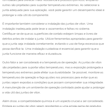
formuladas para oferecer maior resistência a produtos químicos, enquanto
outras são projetadas para suportar temperaturas extremas. Ao selecionar a
junta adequada para sua aplicação, você pode garantir um desempenho ideal e
prolongar a vida útil do componente.
É importante também considerar a instalação das juntas de viton. Uma
instalação inadequada pode levar a vazamentos e falhas no sistema.
Certifique-se de que as superfícies de contato estejam limpas e livres de
detritos antes de instalar a junta. Utilize ferramentas apropriadas para garantir
que a junta seja instalada corretamente, evitando o uso de força excessiva que
possa danificá-la. Uma instalação cuidadosa é essencial para garantir que a
junta funcione de maneira eficaz e duradoura.
Outro fator a ser considerado é a temperatura de operação. As juntas de viton
são projetadas para suportar altas temperaturas, mas a exposição prolongada a
temperaturas extremas pode afetar sua durabilidade. Se possível, monitore as
temperaturas de operação e faça ajustes nos processos para evitar que as
juntas sejam expostas a condições que possam comprometer sua integridade.
A manutenção de um ambiente de operação controlado pode ajudar a prolongar
a vida útil das juntas de viton.
Além disso, a compatibilidade química é um aspecto crucial a ser considerado.
Embora as juntas de viton sejam resistentes a uma ampla gama de produtos