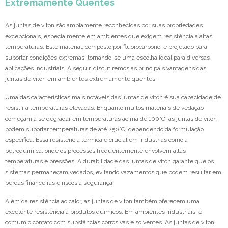
Extremamente Quentes
As juntas de viton são amplamente reconhecidas por suas propriedades
excepcionais, especialmente em ambientes que exigem resistência a altas
temperaturas. Este material, composto por fluorocarbono, é projetado para
suportar condições extremas, tornando-se uma escolha ideal para diversas
aplicações industriais. A seguir, discutiremos as principais vantagens das
juntas de viton em ambientes extremamente quentes.
Uma das características mais notáveis das juntas de viton é sua capacidade de
resistir a temperaturas elevadas. Enquanto muitos materiais de vedação
começam a se degradar em temperaturas acima de 100°C, as juntas de viton
podem suportar temperaturas de até 250°C, dependendo da formulação
específica. Essa resistência térmica é crucial em indústrias como a
petroquímica, onde os processos frequentemente envolvem altas
temperaturas e pressões. A durabilidade das juntas de viton garante que os
sistemas permaneçam vedados, evitando vazamentos que podem resultar em
perdas financeiras e riscos à segurança.
Além da resistência ao calor, as juntas de viton também oferecem uma
excelente resistência a produtos químicos. Em ambientes industriais, é
comum o contato com substâncias corrosivas e solventes. As juntas de viton