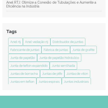
Anel RTJ: Otimize a Conexão de Tubulações e Aumente a
Eficiência na Indústria
Anel RTJ: Revolucione Seus Projetos de Soldagem e
Conexões Industriais com Eficiência
Anel RTJ: Tudo o Que Você Precisa Saber Sobre Esse Ícone
Tags
de Estilo e Funcionalidade
Anel rtj
Anel vedação rtj
Distribuidor de juntas
Anel Vedação RTJ: Entenda sua Importância e Aplicações no
Mercado
Fabricante de juntas
Fábrica de juntas
Junta de grafite
Benefícios das Juntas em Teflon Expandido para Melhorar
Junta de papelão
Junta de papelão hidráulico
Durabilidade e Eficiência nas Aplicações
Junta de teflon expandido
Junta serrilhada
Como a Indústria de Juntas Transforma Processos Industriais
Juntas de borracha
Juntas de ptfe
Juntas de viton
Como a Junta Grafitada para Processos Térmicos Melhora a
Juntas em teflon
Juntas espirais
Juntas industriais
Eficiência Industrial
anel rtj
anel vedação rtj
distribuidor de juntas
Como Comprar Junta Espiralada de Forma Segura e
fabricante de juntas em diversos materiais
Eficiente
indústria de juntas
junta camisa dupla sobreposta