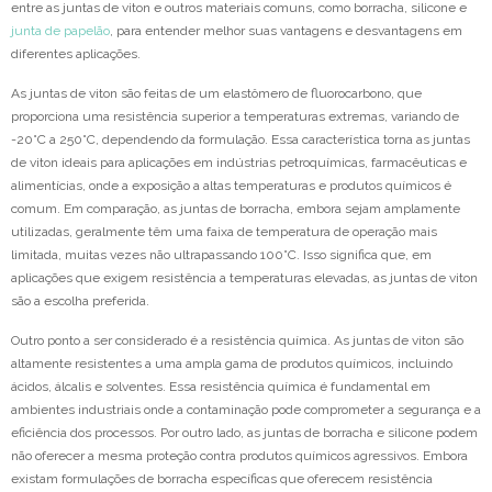
entre as juntas de viton e outros materiais comuns, como borracha, silicone e
junta de papelão
, para entender melhor suas vantagens e desvantagens em
diferentes aplicações.
As juntas de viton são feitas de um elastômero de fluorocarbono, que
proporciona uma resistência superior a temperaturas extremas, variando de
-20°C a 250°C, dependendo da formulação. Essa característica torna as juntas
de viton ideais para aplicações em indústrias petroquímicas, farmacêuticas e
alimentícias, onde a exposição a altas temperaturas e produtos químicos é
comum. Em comparação, as juntas de borracha, embora sejam amplamente
utilizadas, geralmente têm uma faixa de temperatura de operação mais
limitada, muitas vezes não ultrapassando 100°C. Isso significa que, em
aplicações que exigem resistência a temperaturas elevadas, as juntas de viton
são a escolha preferida.
Outro ponto a ser considerado é a resistência química. As juntas de viton são
altamente resistentes a uma ampla gama de produtos químicos, incluindo
ácidos, álcalis e solventes. Essa resistência química é fundamental em
ambientes industriais onde a contaminação pode comprometer a segurança e a
eficiência dos processos. Por outro lado, as juntas de borracha e silicone podem
não oferecer a mesma proteção contra produtos químicos agressivos. Embora
existam formulações de borracha específicas que oferecem resistência