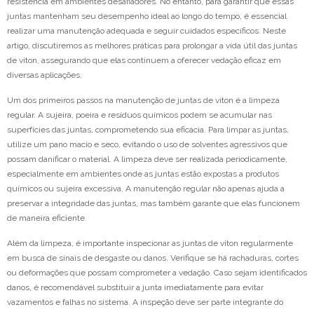
resistência em ambientes desafiadores. No entanto, para garantir que essas
juntas mantenham seu desempenho ideal ao longo do tempo, é essencial
realizar uma manutenção adequada e seguir cuidados específicos. Neste
artigo, discutiremos as melhores práticas para prolongar a vida útil das juntas
de viton, assegurando que elas continuem a oferecer vedação eficaz em
diversas aplicações.
Um dos primeiros passos na manutenção de juntas de viton é a limpeza
regular. A sujeira, poeira e resíduos químicos podem se acumular nas
superfícies das juntas, comprometendo sua eficácia. Para limpar as juntas,
utilize um pano macio e seco, evitando o uso de solventes agressivos que
possam danificar o material. A limpeza deve ser realizada periodicamente,
especialmente em ambientes onde as juntas estão expostas a produtos
químicos ou sujeira excessiva. A manutenção regular não apenas ajuda a
preservar a integridade das juntas, mas também garante que elas funcionem
de maneira eficiente.
Além da limpeza, é importante inspecionar as juntas de viton regularmente
em busca de sinais de desgaste ou danos. Verifique se há rachaduras, cortes
ou deformações que possam comprometer a vedação. Caso sejam identificados
danos, é recomendável substituir a junta imediatamente para evitar
vazamentos e falhas no sistema. A inspeção deve ser parte integrante do