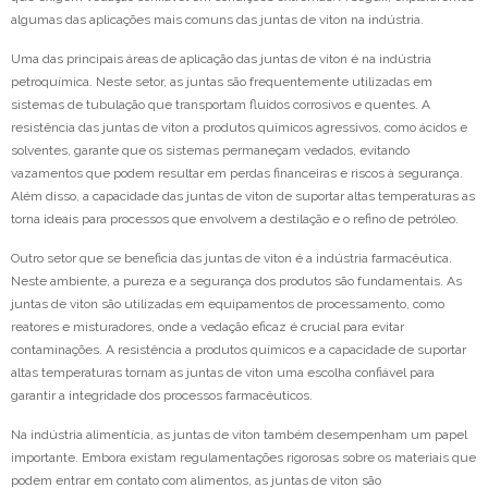
algumas das aplicações mais comuns das juntas de viton na indústria.
Uma das principais áreas de aplicação das juntas de viton é na indústria
petroquímica. Neste setor, as juntas são frequentemente utilizadas em
sistemas de tubulação que transportam fluidos corrosivos e quentes. A
resistência das juntas de viton a produtos químicos agressivos, como ácidos e
solventes, garante que os sistemas permaneçam vedados, evitando
vazamentos que podem resultar em perdas financeiras e riscos à segurança.
Além disso, a capacidade das juntas de viton de suportar altas temperaturas as
torna ideais para processos que envolvem a destilação e o refino de petróleo.
Outro setor que se beneficia das juntas de viton é a indústria farmacêutica.
Neste ambiente, a pureza e a segurança dos produtos são fundamentais. As
juntas de viton são utilizadas em equipamentos de processamento, como
reatores e misturadores, onde a vedação eficaz é crucial para evitar
contaminações. A resistência a produtos químicos e a capacidade de suportar
altas temperaturas tornam as juntas de viton uma escolha confiável para
garantir a integridade dos processos farmacêuticos.
Na indústria alimentícia, as juntas de viton também desempenham um papel
importante. Embora existam regulamentações rigorosas sobre os materiais que
podem entrar em contato com alimentos, as juntas de viton são