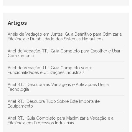
Anéis de Vedação em Juntas: Guia Definitivo para Otimizar a
Eficiência e Durabilidade dos Sistemas Hidráulicos
Anel RTJ: Guia Completo para Maximizar a Vedação e a
Artigos
Eficiência em Processos Industriais
Anéis de Vedação em Juntas: Guia Definitivo para Otimizar a
Descubra as Principais Vantagens das Juntas de Teflon para
Eficiência e Durabilidade dos Sistemas Hidráulicos
Aplicações Industriais Eficientes
Anel de Vedação RTJ: Guia Completo para Escolher e Usar
Corretamente
Anel de Vedação RTJ: Guia Completo sobre
Funcionalidades e Utilizações Industriais
Anel RTJ: Descubra as Vantagens e Aplicações Desta
Tecnologia
Anel RTJ: Descubra Tudo Sobre Este Importante
Equipamento
Anel RTJ: Guia Completo para Maximizar a Vedação e a
Eficiência em Processos Industriais