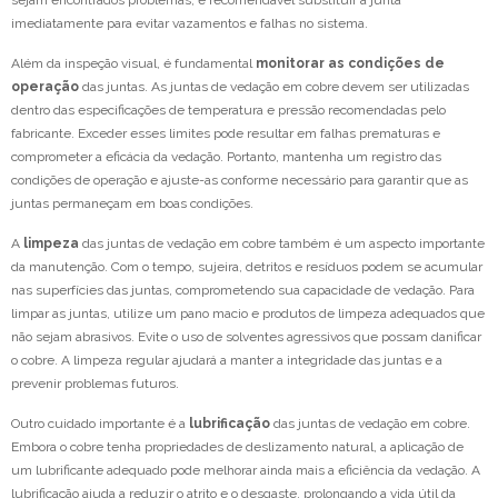
sejam encontrados problemas, é recomendável substituir a junta
imediatamente para evitar vazamentos e falhas no sistema.
Além da inspeção visual, é fundamental
monitorar as condições de
operação
das juntas. As juntas de vedação em cobre devem ser utilizadas
dentro das especificações de temperatura e pressão recomendadas pelo
fabricante. Exceder esses limites pode resultar em falhas prematuras e
comprometer a eficácia da vedação. Portanto, mantenha um registro das
condições de operação e ajuste-as conforme necessário para garantir que as
juntas permaneçam em boas condições.
A
limpeza
das juntas de vedação em cobre também é um aspecto importante
da manutenção. Com o tempo, sujeira, detritos e resíduos podem se acumular
nas superfícies das juntas, comprometendo sua capacidade de vedação. Para
limpar as juntas, utilize um pano macio e produtos de limpeza adequados que
não sejam abrasivos. Evite o uso de solventes agressivos que possam danificar
o cobre. A limpeza regular ajudará a manter a integridade das juntas e a
prevenir problemas futuros.
Outro cuidado importante é a
lubrificação
das juntas de vedação em cobre.
Embora o cobre tenha propriedades de deslizamento natural, a aplicação de
um lubrificante adequado pode melhorar ainda mais a eficiência da vedação. A
lubrificação ajuda a reduzir o atrito e o desgaste, prolongando a vida útil da