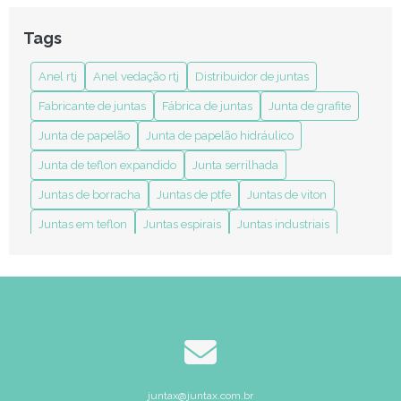
Anel RTJ: Tudo o Que Você Precisa Saber Sobre Esse Ícone
Tags
de Estilo e Funcionalidade
Anel rtj
Anel vedação rtj
Distribuidor de juntas
Anel Vedação RTJ: Entenda sua Importância e Aplicações no
Mercado
Fabricante de juntas
Fábrica de juntas
Junta de grafite
Benefícios das Juntas em Teflon Expandido para Melhorar
Junta de papelão
Junta de papelão hidráulico
Durabilidade e Eficiência nas Aplicações
Junta de teflon expandido
Junta serrilhada
Como a Indústria de Juntas Transforma Processos Industriais
Juntas de borracha
Juntas de ptfe
Juntas de viton
Como a Junta Grafitada para Processos Térmicos Melhora a
Juntas em teflon
Juntas espirais
Juntas industriais
Eficiência Industrial
anel rtj
anel vedação rtj
distribuidor de juntas
Como Comprar Junta Espiralada de Forma Segura e
fabricante de juntas em diversos materiais
Eficiente
indústria de juntas
junta camisa dupla sobreposta
Como e Onde Comprar Junta Espiralada com Segurança e
Confiabilidade
junta de borracha flexível
junta de borracha neoprene
junta de borracha nitrilica
junta de expansão em borracha
Como Escolher a Junta Camisa Dupla Sobreposta Perfeita
para Seu Projeto
juntax@juntax.com.br