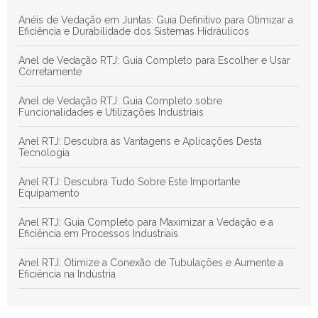
Anéis de Vedação em Juntas: Guia Definitivo para Otimizar a
Descubra as Principais Vantagens das Juntas de Teflon para
Eficiência e Durabilidade dos Sistemas Hidráulicos
Aplicações Industriais Eficientes
Anel de Vedação RTJ: Guia Completo para Escolher e Usar
Corretamente
Anel de Vedação RTJ: Guia Completo sobre
Funcionalidades e Utilizações Industriais
Anel RTJ: Descubra as Vantagens e Aplicações Desta
Tecnologia
Anel RTJ: Descubra Tudo Sobre Este Importante
Equipamento
Anel RTJ: Guia Completo para Maximizar a Vedação e a
Eficiência em Processos Industriais
Anel RTJ: Otimize a Conexão de Tubulações e Aumente a
Eficiência na Indústria
Anel RTJ: Revolucione Seus Projetos de Soldagem e
Conexões Industriais com Eficiência