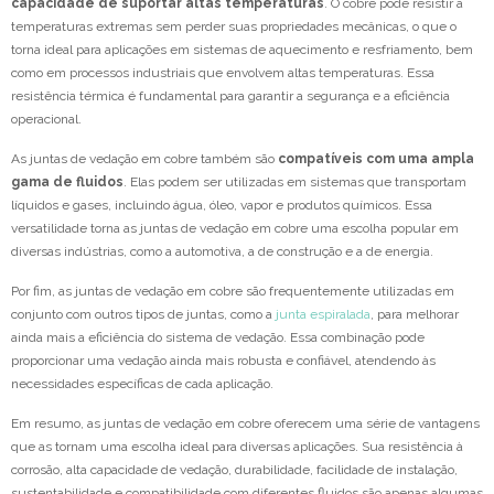
capacidade de suportar altas temperaturas
. O cobre pode resistir a
temperaturas extremas sem perder suas propriedades mecânicas, o que o
torna ideal para aplicações em sistemas de aquecimento e resfriamento, bem
como em processos industriais que envolvem altas temperaturas. Essa
resistência térmica é fundamental para garantir a segurança e a eficiência
operacional.
As juntas de vedação em cobre também são
compatíveis com uma ampla
gama de fluidos
. Elas podem ser utilizadas em sistemas que transportam
líquidos e gases, incluindo água, óleo, vapor e produtos químicos. Essa
versatilidade torna as juntas de vedação em cobre uma escolha popular em
diversas indústrias, como a automotiva, a de construção e a de energia.
Por fim, as juntas de vedação em cobre são frequentemente utilizadas em
conjunto com outros tipos de juntas, como a
junta espiralada
, para melhorar
ainda mais a eficiência do sistema de vedação. Essa combinação pode
proporcionar uma vedação ainda mais robusta e confiável, atendendo às
necessidades específicas de cada aplicação.
Em resumo, as juntas de vedação em cobre oferecem uma série de vantagens
que as tornam uma escolha ideal para diversas aplicações. Sua resistência à
corrosão, alta capacidade de vedação, durabilidade, facilidade de instalação,
sustentabilidade e compatibilidade com diferentes fluidos são apenas algumas