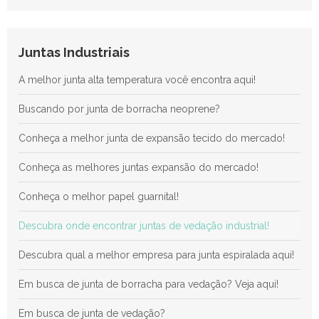
Anéis de Vedação em Juntas: Guia Definitivo para Otimizar a
Eficiência e Durabilidade dos Sistemas Hidráulicos
Anel RTJ: Guia Completo para Maximizar a Vedação e a
Juntas Industriais
Eficiência em Processos Industriais
A melhor junta alta temperatura você encontra aqui!
Descubra as Principais Vantagens das Juntas de Teflon para
Aplicações Industriais Eficientes
Buscando por junta de borracha neoprene?
Conheça a melhor junta de expansão tecido do mercado!
Conheça as melhores juntas expansão do mercado!
Conheça o melhor papel guarnital!
Descubra onde encontrar juntas de vedação industrial!
Descubra qual a melhor empresa para junta espiralada aqui!
Em busca de junta de borracha para vedação? Veja aqui!
Em busca de junta de vedação?