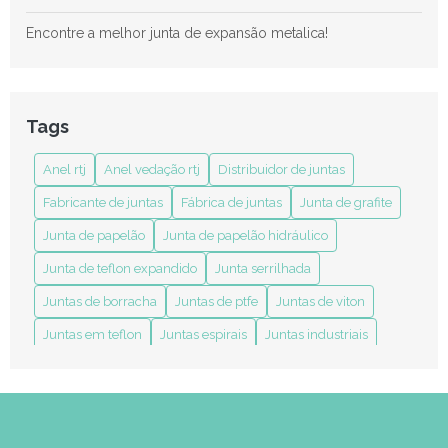
Encontre a melhor junta de expansão metalica!
Encontre aqui: papel velumóide para juntas!
Encontre aqui: papel volumoide em juntas!
Tags
Encontre aqui: papelão hidraulico para juntas!
Anel rtj
Anel vedação rtj
Distribuidor de juntas
Entenda mais sobre junta de teflon para flange!
Fabricante de juntas
Fábrica de juntas
Junta de grafite
Junta de papelão
Junta de papelão hidráulico
Entenda mais sobre junta silicone!
Junta de teflon expandido
Junta serrilhada
Fábrica de junta de cabeçote
Juntas de borracha
Juntas de ptfe
Juntas de viton
Fábrica de juntas
Juntas em teflon
Juntas espirais
Juntas industriais
Interessado em junta dupla camisa?
anel rtj
anel vedação rtj
distribuidor de juntas
fabricante de juntas em diversos materiais
Interessado em juntas de expansão sanfonada? Encontre
aqui!
indústria de juntas
junta camisa dupla sobreposta