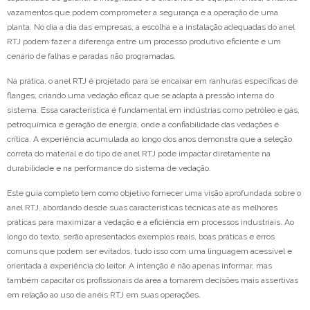
vazamentos que podem comprometer a segurança e a operação de uma
planta. No dia a dia das empresas, a escolha e a instalação adequadas do anel
RTJ podem fazer a diferença entre um processo produtivo eficiente e um
cenário de falhas e paradas não programadas.
Na prática, o anel RTJ é projetado para se encaixar em ranhuras específicas de
flanges, criando uma vedação eficaz que se adapta à pressão interna do
sistema. Essa característica é fundamental em indústrias como petróleo e gás,
petroquímica e geração de energia, onde a confiabilidade das vedações é
crítica. A experiência acumulada ao longo dos anos demonstra que a seleção
correta do material e do tipo de anel RTJ pode impactar diretamente na
durabilidade e na performance do sistema de vedação.
Este guia completo tem como objetivo fornecer uma visão aprofundada sobre o
anel RTJ, abordando desde suas características técnicas até as melhores
práticas para maximizar a vedação e a eficiência em processos industriais. Ao
longo do texto, serão apresentados exemplos reais, boas práticas e erros
comuns que podem ser evitados, tudo isso com uma linguagem acessível e
orientada à experiência do leitor. A intenção é não apenas informar, mas
também capacitar os profissionais da área a tomarem decisões mais assertivas
em relação ao uso de anéis RTJ em suas operações.