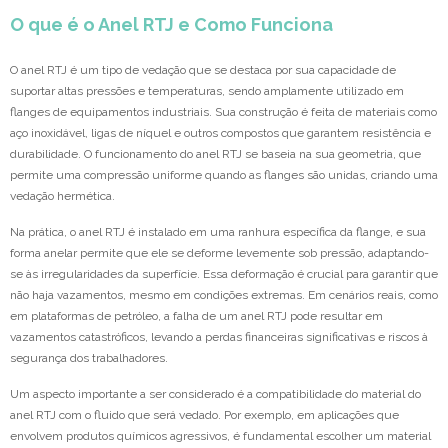
O que é o Anel RTJ e Como Funciona
O anel RTJ é um tipo de vedação que se destaca por sua capacidade de
suportar altas pressões e temperaturas, sendo amplamente utilizado em
flanges de equipamentos industriais. Sua construção é feita de materiais como
aço inoxidável, ligas de níquel e outros compostos que garantem resistência e
durabilidade. O funcionamento do anel RTJ se baseia na sua geometria, que
permite uma compressão uniforme quando as flanges são unidas, criando uma
vedação hermética.
Na prática, o anel RTJ é instalado em uma ranhura específica da flange, e sua
forma anelar permite que ele se deforme levemente sob pressão, adaptando-
se às irregularidades da superfície. Essa deformação é crucial para garantir que
não haja vazamentos, mesmo em condições extremas. Em cenários reais, como
em plataformas de petróleo, a falha de um anel RTJ pode resultar em
vazamentos catastróficos, levando a perdas financeiras significativas e riscos à
segurança dos trabalhadores.
Um aspecto importante a ser considerado é a compatibilidade do material do
anel RTJ com o fluido que será vedado. Por exemplo, em aplicações que
envolvem produtos químicos agressivos, é fundamental escolher um material