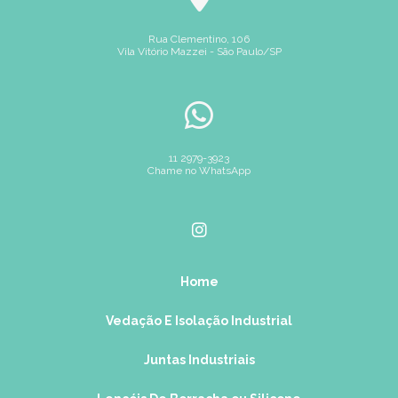
junta grafitada alta temperatura
junta grafitada com tela
Como Escolher a Junta Grafitada com Tela Ideal para Seu
Projeto
Rua Clementino, 106
junta grafitada para processos térmicos
Vila Vitório Mazzei - São Paulo/SP
Como Escolher a Junta Grafitada Ideal para Sistemas
junta grafitada para sistemas industriais
Industriais
junta grafitada para vapor
junta serrilhada
Como Escolher a Melhor Fábrica de Juntas para Sua Indústria
juntas camprofile
juntas de PTFE para vedações
Como Escolher as Melhores Juntas para Máquinas para Seu
juntas de borracha preço
11 2979-3923
juntas de fibra cerâmica
Negócio
Chame no WhatsApp
juntas de fibra de aramida
juntas de papelão grafitado
Como Escolher e Usar a Junta de Papelão Hidráulico
juntas de ptfe
juntas de vedação borracha
Resistente
juntas de vedação em cobre
juntas de vedação ptfe
Como Escolher Juntas Camprofile para Máxima Performance
juntas em teflon
juntas para máquinas
Home
Como Escolher Juntas de Borracha para Durabilidade e
juntas para tubulação de vapor
Eficiência
Vedação E Isolação Industrial
Como Escolher Juntas de PTFE para Vedações de Alta
Qualidade
Juntas Industriais
Como Escolher Juntas para Máquinas e Garantir Eficiência