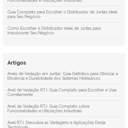
Funcionalidades e Utilizações Industriais
Guia Completo para Escolher o Distribuidor de Juntas Ideal
para Seu Negócio
Como Escolher o Distribuidor Ideal de Juntas para
Impulsionar Seu Negócio
Anéis de Vedação em Juntas: Guia Definitivo para Otimizar a
Eficiência e Durabilidade dos Sistemas Hidráulicos
Anel RTJ: Guia Completo para Maximizar a Vedação e a
Artigos
Eficiência em Processos Industriais
Anéis de Vedação em Juntas: Guia Definitivo para Otimizar a
Descubra as Principais Vantagens das Juntas de Teflon para
Eficiência e Durabilidade dos Sistemas Hidráulicos
Aplicações Industriais Eficientes
Anel de Vedação RTJ: Guia Completo para Escolher e Usar
Corretamente
Anel de Vedação RTJ: Guia Completo sobre
Funcionalidades e Utilizações Industriais
Anel RTJ: Descubra as Vantagens e Aplicações Desta
Tecnologia