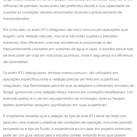
refinarias de petróleo, esses anéis são preferidos devido à sua capacidade de
suportar as condições severas encontradas durante o processamento de
hidrocarbonetos.
Por outro lado, os anéis RTJ octogonais são mais comuns em aplicações que
exigem uma vedação robusta, mas que não estão sujeitas a pressões
extremas. Eles oferecem uma boa resistência à compressão e são
frequentemente utilizados em sistemas de água e vapor. A escolha desse tipo
de anel pode ser vista em indústrias químicas, onde a segurança e a eficiência
são prioridades.
Os anéis RTJ retangulares, embora menos comuns, são utilizados em
aplicações específicas onde a vedação precisa ser feita em superfícies
irregulares. Sua flexibilidade permite que se adaptem a diferentes formatos de
flange, garantindo uma vedação eficaz mesmo em condições desafiadoras. Um
exemplo prático é o uso em equipamentos de mineração, onde as flanges
podem apresentar variações significativas em suas superfícies.
É importante ressaltar que a seleção do tipo de anel RTJ deve ser feita com
base em uma análise cuidadosa das condições de operação, incluindo pressão,
temperatura e tipo de fluido. A experiência acumulada em projetos anteriores
pode ser um guia valioso para a escolha correta, evitando erros que podem