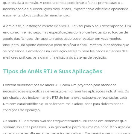
que resista à corrosão. A escolha errada pode levar a falhas prematuras e a
necessidade de substituições frequentes, impactando a eficiência operacional
e aumentando os custos de manutenção.
Além disso, a instalação correta do anel RTJ é vital para o seu desempenho. Um
erro comum é não seguir as especificações do fabricante quanto ao torque de
aperto das flanges. Um aperto inadequado pode resultar em vazamentos,
enquanto um aperto excessivo pode danificar o anel. Portanto, é essencial que
os profissionais envolvidos na instalação estejam bem treinados e cientes das
melhores práticas para garantir a eficácia do sistema de vedação.
Tipos de Anéis RTJ e Suas Aplicações
Existem diversos tipos de anéis RTJ, cada um projetado para atender a
necessidades específicas de vedação em diferentes aplicações industriais. Os
principais tipos incluem anéis RTJ de forma oval, octogonal e retangular, cada
um com características que os tornam mais adequados para determinadas
condições de operação.
Os anéis RTJ de forma oval são frequentemente utilizados em sistemas que
operam sob altas pressões. Sua geometria permite uma melhor distribuição da
carga, o que resulta em uma vedação mais eficaz. Em cenários reais, como em