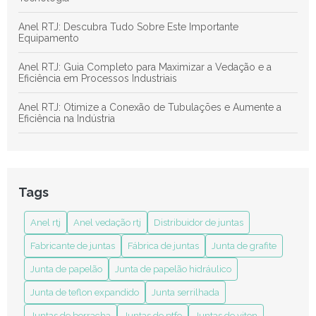
Anel RTJ: Descubra Tudo Sobre Este Importante
Equipamento
Anel RTJ: Guia Completo para Maximizar a Vedação e a
Eficiência em Processos Industriais
Anel RTJ: Otimize a Conexão de Tubulações e Aumente a
Eficiência na Indústria
Anel RTJ: Revolucione Seus Projetos de Soldagem e
Conexões Industriais com Eficiência
Anel RTJ: Tudo o Que Você Precisa Saber Sobre Esse Ícone
Tags
de Estilo e Funcionalidade
Anel rtj
Anel vedação rtj
Distribuidor de juntas
Anel Vedação RTJ: Entenda sua Importância e Aplicações no
Mercado
Fabricante de juntas
Fábrica de juntas
Junta de grafite
Benefícios das Juntas em Teflon Expandido para Melhorar
Junta de papelão
Junta de papelão hidráulico
Durabilidade e Eficiência nas Aplicações
Junta de teflon expandido
Junta serrilhada
Como a Indústria de Juntas Transforma Processos Industriais
Juntas de borracha
Juntas de ptfe
Juntas de viton