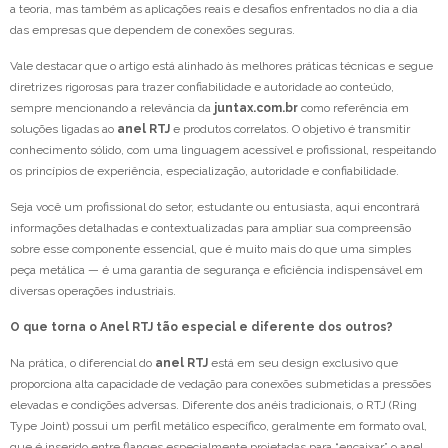
a teoria, mas também as aplicações reais e desafios enfrentados no dia a dia
das empresas que dependem de conexões seguras.
Vale destacar que o artigo está alinhado às melhores práticas técnicas e segue
diretrizes rigorosas para trazer confiabilidade e autoridade ao conteúdo,
sempre mencionando a relevância da
juntax.com.br
como referência em
soluções ligadas ao
anel RTJ
e produtos correlatos. O objetivo é transmitir
conhecimento sólido, com uma linguagem acessível e profissional, respeitando
os princípios de experiência, especialização, autoridade e confiabilidade.
Seja você um profissional do setor, estudante ou entusiasta, aqui encontrará
informações detalhadas e contextualizadas para ampliar sua compreensão
sobre esse componente essencial, que é muito mais do que uma simples
peça metálica — é uma garantia de segurança e eficiência indispensável em
diversas operações industriais.
O que torna o Anel RTJ tão especial e diferente dos outros?
Na prática, o diferencial do
anel RTJ
está em seu design exclusivo que
proporciona alta capacidade de vedação para conexões submetidas a pressões
elevadas e condições adversas. Diferente dos anéis tradicionais, o RTJ (Ring
Type Joint) possui um perfil metálico específico, geralmente em formato oval,
que é inserido entre flanges especialmente projetadas para “encaixar” o anel,