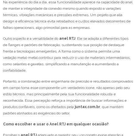
Na experiência do dia a dia, essa funcionalidade aparece na capacidade do anel
de manter a integridade da conexão mesmo quando exposto a variações
térmicas, vibrações mecânicas e pressões extremas. Um projeto que alia
design e eficiência técnica evita retrabalhos e custos elevados decorrentes de
falhas operacionais, algo primordial para as empresas.
Outro aspecto é a versatilidade do
anel RTJ
. Ele se adapta a diferentes tipos
de flanges e padrões de fabricação, sustentando sua posição de destaque
frente a tecnologias emergentes. A forma como o sistema permite uma
vedação metal-metal contribui para reduzir o uso de materiais intermediários,
como selantes e gaxetas, simplificando a manutenção e aumentando a
confiabilidade.
Portanto, a combinação entre engenharia de precisão e resultados comprovados
em campo torna esse componente um verdadeiro ícone, não apenas pelo seu
estilo técnico, mas principalmente pela sua funcionalidade robusta e
reconhecida. Essa percepção reforça a importância de buscar informações e
produtos confiáveis, como os ofertados pela
juntax.com.br
, que mantém
padrões alinhados às exigências do setor.
Como escolher e usar o Anel RTJ em qualquer ocasião?
Escolher o
anel RTJ
adequado e garantir seu uso correto exige atenção a