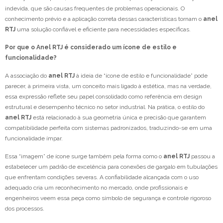
indevida, que são causas frequentes de problemas operacionais. O
conhecimento prévio e a aplicação correta dessas características tornam o
anel
RTJ
uma solução confiável e eficiente para necessidades específicas.
Por que o Anel RTJ é considerado um ícone de estilo e
funcionalidade?
A associação do
anel RTJ
à ideia de “ícone de estilo e funcionalidade” pode
parecer, à primeira vista, um conceito mais ligado à estética, mas na verdade,
essa expressão reflete seu papel consolidado como referência em design
estrutural e desempenho técnico no setor industrial. Na prática, o estilo do
anel RTJ
está relacionado à sua geometria única e precisão que garantem
compatibilidade perfeita com sistemas padronizados, traduzindo-se em uma
funcionalidade ímpar.
Essa “imagem” de ícone surge também pela forma como o
anel RTJ
passou a
estabelecer um padrão de excelência para conexões de gargalo em tubulações
que enfrentam condições severas. A confiabilidade alcançada com o uso
adequado cria um reconhecimento no mercado, onde profissionais e
engenheiros veem essa peça como símbolo de segurança e controle rigoroso
dos processos.