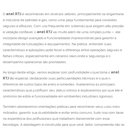
O
anel RTJ
é reconhecido em diversos setores, principalmente na engenharia
e indústria de petróleo e gás, como uma peça fundamental para conexões
seguras e eficazes. Com uso frequente em sistemas que exigem alta pressão
e vedação confiável, o
anel RTJ
vai muito além de uma simples junta — ele
incorpora design avançado e funcionalidade imprescindível para garantir a
integridade de tubulações e equipamentos. Na prática, entender suas
características e aplicações pode fazer a diferença entre operações seguras e
falhas críticas, especialmente em cenários reais onde a segurança e o
desempenho operacional são prioridades.
Ao longo deste artigo, vamos explorar com profundidade o que torna o
anel
RTJ
tão especial, destacando suas particularidades técnicas e o que o
diferencia de outros tipos de anéis e conexões. Avaliaremos as principais
características que justificam seu status icônico e explicaremos por que ele é
sinônimo de estilo e funcionalidade em ambientes industriais rigorosos.
Também abordaremos orientações práticas para reconhecer seus usos mais
indicados, garantir sua durabilidade e evitar erros comuns, tudo isso com base
na experiência dos profissionais que trabalham diariamente com essa
tecnologia. A abordagem é construída para que você, leitor, compreenda não só