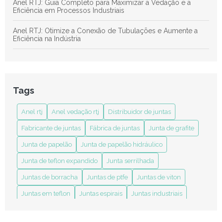
Anel RTJ: Guia Completo para Maximizar a Vedação e a
Eficiência em Processos Industriais
Anel RTJ: Otimize a Conexão de Tubulações e Aumente a
Eficiência na Indústria
Anel RTJ: Revolucione Seus Projetos de Soldagem e
Conexões Industriais com Eficiência
Anel RTJ: Tudo o Que Você Precisa Saber Sobre Esse Ícone
Tags
de Estilo e Funcionalidade
Anel rtj
Anel vedação rtj
Distribuidor de juntas
Anel Vedação RTJ: Entenda sua Importância e Aplicações no
Mercado
Fabricante de juntas
Fábrica de juntas
Junta de grafite
Benefícios das Juntas em Teflon Expandido para Melhorar
Junta de papelão
Junta de papelão hidráulico
Durabilidade e Eficiência nas Aplicações
Junta de teflon expandido
Junta serrilhada
Como a Indústria de Juntas Transforma Processos Industriais
Juntas de borracha
Juntas de ptfe
Juntas de viton
Como a Junta Grafitada para Processos Térmicos Melhora a
Juntas em teflon
Juntas espirais
Juntas industriais
Eficiência Industrial
anel rtj
anel vedação rtj
distribuidor de juntas
Como Comprar Junta Espiralada de Forma Segura e