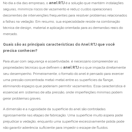
No dia a dia das empresas, o
anel RTJ
é a solução que mantém instalações
seguras, minimiza riscos de vazamento e reduz custos operacionais
decorrentes de intervenções frequentes para resolver problemas relacionados
a falhas na vedação. Em resumo, sua especialidade reside na combinação
técnica de design, material e aplicação orientada para as demandas reais do
mercado.
Quais são as principais características do Anel RTJ que você
precisa conhecer?
Para atuar com segurança e assertividade, é necessário compreender as
propriedades técnicas que definem o
anel RTJ
e o que impacta diretamente
seu desempenho. Primeiramente, o formato do anel é pensado para exercer
uma pressão concentrada metal-metal entre as superfícies da flange,
eliminando espaços que poderiam permitir vazamentos. Essa característica é
essencial em sistemas de alta pressão, onde imperfeições mínimas podem
gerar problemas graves.
A dimensão e a rugosidade da superfície do anel são controladas
rigorosamente nas etapas de fabricação. Uma superfície muito áspera pode
prejudicar a vedação, enquanto uma superfície excessivamente polida pode
não garantir aderência suficiente para impedir o escape de fluidos.