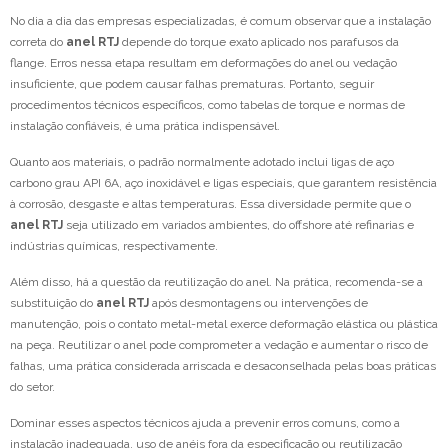
No dia a dia das empresas especializadas, é comum observar que a instalação
correta do
anel RTJ
depende do torque exato aplicado nos parafusos da
flange. Erros nessa etapa resultam em deformações do anel ou vedação
insuficiente, que podem causar falhas prematuras. Portanto, seguir
procedimentos técnicos específicos, como tabelas de torque e normas de
instalação confiáveis, é uma prática indispensável.
Quanto aos materiais, o padrão normalmente adotado inclui ligas de aço
carbono grau API 6A, aço inoxidável e ligas especiais, que garantem resistência
à corrosão, desgaste e altas temperaturas. Essa diversidade permite que o
anel RTJ
seja utilizado em variados ambientes, do offshore até refinarias e
indústrias químicas, respectivamente.
Além disso, há a questão da reutilização do anel. Na prática, recomenda-se a
substituição do
anel RTJ
após desmontagens ou intervenções de
manutenção, pois o contato metal-metal exerce deformação elástica ou plástica
na peça. Reutilizar o anel pode comprometer a vedação e aumentar o risco de
falhas, uma prática considerada arriscada e desaconselhada pelas boas práticas
do setor.
Dominar esses aspectos técnicos ajuda a prevenir erros comuns, como a
instalação inadequada, uso de anéis fora da especificação ou reutilização