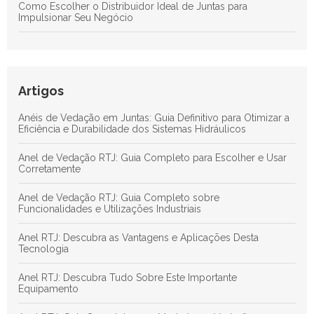
Como Escolher o Distribuidor Ideal de Juntas para
Impulsionar Seu Negócio
Anéis de Vedação em Juntas: Guia Definitivo para Otimizar a
Eficiência e Durabilidade dos Sistemas Hidráulicos
Anel RTJ: Guia Completo para Maximizar a Vedação e a
Artigos
Eficiência em Processos Industriais
Anéis de Vedação em Juntas: Guia Definitivo para Otimizar a
Descubra as Principais Vantagens das Juntas de Teflon para
Eficiência e Durabilidade dos Sistemas Hidráulicos
Aplicações Industriais Eficientes
Anel de Vedação RTJ: Guia Completo para Escolher e Usar
Corretamente
Anel de Vedação RTJ: Guia Completo sobre
Funcionalidades e Utilizações Industriais
Anel RTJ: Descubra as Vantagens e Aplicações Desta
Tecnologia
Anel RTJ: Descubra Tudo Sobre Este Importante
Equipamento